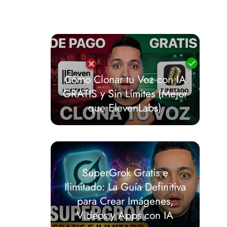
Cómo Clonar tu Voz con IA
GRATIS y Sin Límites (Mejor
que ElevenLabs)
SuperGrok Gratis e
Ilimitado: La Guía Definitiva
para Crear Imágenes,
Videos y Apps con IA