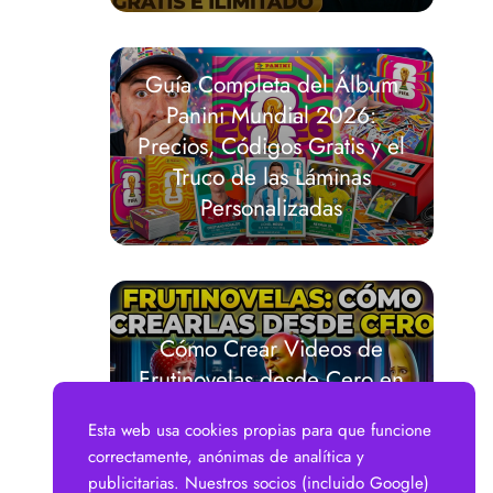
Guía Completa del Álbum
Panini Mundial 2026:
Precios, Códigos Gratis y el
Truco de las Láminas
Personalizadas
Cómo Crear Videos de
Frutinovelas desde Cero en
2026 (Guía Completa +
Esta web usa cookies propias para que funcione
Prompts con IA Gratis)
correctamente, anónimas de analítica y
publicitarias. Nuestros socios (incluido Google)